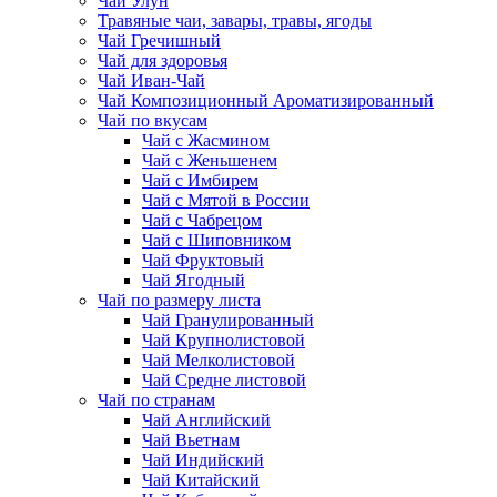
Чай Улун
Травяные чаи, завары, травы, ягоды
Чай Гречишный
Чай для здоровья
Чай Иван-Чай
Чай Композиционный Ароматизированный
Чай по вкусам
Чай с Жасмином
Чай с Женьшенем
Чай с Имбирем
Чай с Мятой в России
Чай с Чабрецом
Чай с Шиповником
Чай Фруктовый
Чай Ягодный
Чай по размеру листа
Чай Гранулированный
Чай Крупнолистовой
Чай Мелколистовой
Чай Средне листовой
Чай по странам
Чай Английский
Чай Вьетнам
Чай Индийский
Чай Китайский