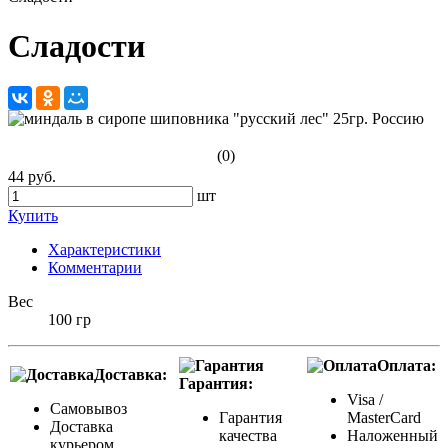
Сладости
(0)
44 руб.
шт
Купить
Характеристики
Комментарии
Вес
100 гр
Оплата:
Доставка:
Гарантия:
Visa /
Самовывоз
Гарантия
MasterCard
Доставка
качества
Наложенный
курьером