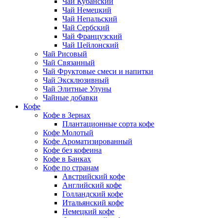
Чай Кубанский
Чай Немецкий
Чай Непальский
Чай Сербский
Чай Французский
Чай Цейлонский
Чай Рисовый
Чай Связанный
Чай Фруктовые смеси и напитки
Чай Эксклюзивный
Чай Элитные Улуны
Чайные добавки
Кофе
Кофе в Зернах
Плантационные сорта кофе
Кофе Молотый
Кофе Ароматизированный
Кофе без кофеина
Кофе в Банках
Кофе по странам
Австрийский кофе
Английский кофе
Голландский кофе
Итальянский кофе
Немецкий кофе