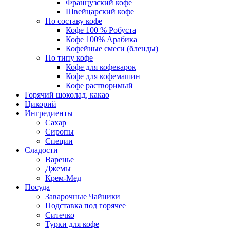
Французский кофе
Швейцарский кофе
По составу кофе
Кофе 100 % Робуста
Кофе 100% Арабика
Кофейные смеси (бленды)
По типу кофе
Кофе для кофеварок
Кофе для кофемашин
Кофе растворимый
Горячий шоколад, какао
Цикорий
Ингредиенты
Сахар
Сиропы
Специи
Сладости
Варенье
Джемы
Крем-Мед
Посуда
Заварочные Чайники
Подставка под горячее
Ситечко
Турки для кофе