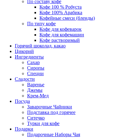
По составу кофе
Кофе 100 % Робуста
Кофе 100% Арабика
Кофейные смеси (бленды)
По типу кофе
Кофе для кофеварок
Кофе для кофемашин
Кофе растворимый
Горячий шоколад, какао
Цикорий
Ингредиенты
Сахар
Сиропы
Специи
Сладости
Варенье
Джемы
Крем-Мед
Посуда
Заварочные Чайники
Подставка под горячее
Ситечко
Турки для кофе
Подарки
Подарочные Наборы Чая