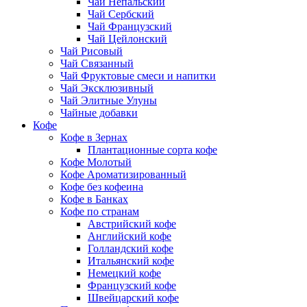
Чай Непальский
Чай Сербский
Чай Французский
Чай Цейлонский
Чай Рисовый
Чай Связанный
Чай Фруктовые смеси и напитки
Чай Эксклюзивный
Чай Элитные Улуны
Чайные добавки
Кофе
Кофе в Зернах
Плантационные сорта кофе
Кофе Молотый
Кофе Ароматизированный
Кофе без кофеина
Кофе в Банках
Кофе по странам
Австрийский кофе
Английский кофе
Голландский кофе
Итальянский кофе
Немецкий кофе
Французский кофе
Швейцарский кофе