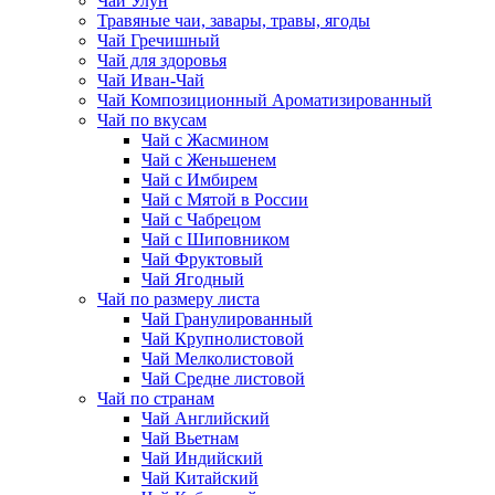
Чай Улун
Травяные чаи, завары, травы, ягоды
Чай Гречишный
Чай для здоровья
Чай Иван-Чай
Чай Композиционный Ароматизированный
Чай по вкусам
Чай с Жасмином
Чай с Женьшенем
Чай с Имбирем
Чай с Мятой в России
Чай с Чабрецом
Чай с Шиповником
Чай Фруктовый
Чай Ягодный
Чай по размеру листа
Чай Гранулированный
Чай Крупнолистовой
Чай Мелколистовой
Чай Средне листовой
Чай по странам
Чай Английский
Чай Вьетнам
Чай Индийский
Чай Китайский