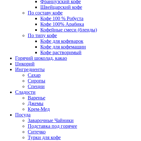
Французский кофе
Швейцарский кофе
По составу кофе
Кофе 100 % Робуста
Кофе 100% Арабика
Кофейные смеси (бленды)
По типу кофе
Кофе для кофеварок
Кофе для кофемашин
Кофе растворимый
Горячий шоколад, какао
Цикорий
Ингредиенты
Сахар
Сиропы
Специи
Сладости
Варенье
Джемы
Крем-Мед
Посуда
Заварочные Чайники
Подставка под горячее
Ситечко
Турки для кофе