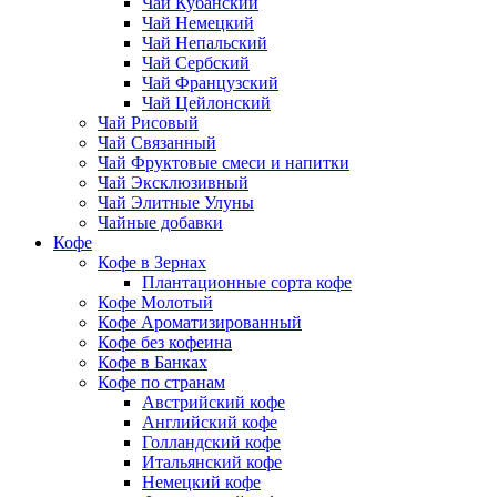
Чай Кубанский
Чай Немецкий
Чай Непальский
Чай Сербский
Чай Французский
Чай Цейлонский
Чай Рисовый
Чай Связанный
Чай Фруктовые смеси и напитки
Чай Эксклюзивный
Чай Элитные Улуны
Чайные добавки
Кофе
Кофе в Зернах
Плантационные сорта кофе
Кофе Молотый
Кофе Ароматизированный
Кофе без кофеина
Кофе в Банках
Кофе по странам
Австрийский кофе
Английский кофе
Голландский кофе
Итальянский кофе
Немецкий кофе