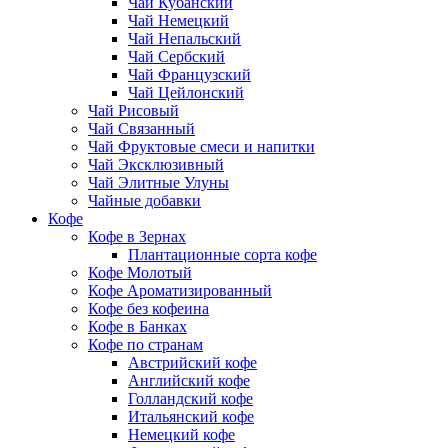
Чай Кубанский
Чай Немецкий
Чай Непальский
Чай Сербский
Чай Французский
Чай Цейлонский
Чай Рисовый
Чай Связанный
Чай Фруктовые смеси и напитки
Чай Эксклюзивный
Чай Элитные Улуны
Чайные добавки
Кофе
Кофе в Зернах
Плантационные сорта кофе
Кофе Молотый
Кофе Ароматизированный
Кофе без кофеина
Кофе в Банках
Кофе по странам
Австрийский кофе
Английский кофе
Голландский кофе
Итальянский кофе
Немецкий кофе