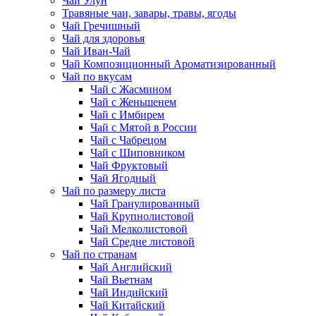
Чай Улун
Травяные чаи, завары, травы, ягоды
Чай Гречишный
Чай для здоровья
Чай Иван-Чай
Чай Композиционный Ароматизированный
Чай по вкусам
Чай с Жасмином
Чай с Женьшенем
Чай с Имбирем
Чай с Мятой в России
Чай с Чабрецом
Чай с Шиповником
Чай Фруктовый
Чай Ягодный
Чай по размеру листа
Чай Гранулированный
Чай Крупнолистовой
Чай Мелколистовой
Чай Средне листовой
Чай по странам
Чай Английский
Чай Вьетнам
Чай Индийский
Чай Китайский