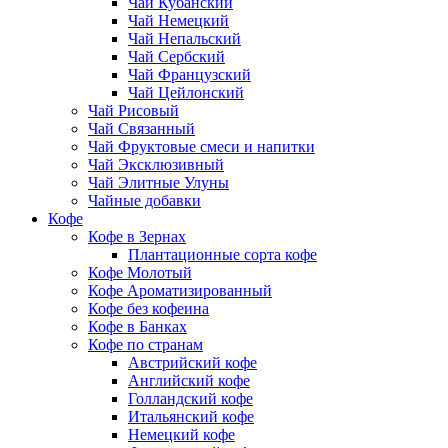
Чай Кубанский
Чай Немецкий
Чай Непальский
Чай Сербский
Чай Французский
Чай Цейлонский
Чай Рисовый
Чай Связанный
Чай Фруктовые смеси и напитки
Чай Эксклюзивный
Чай Элитные Улуны
Чайные добавки
Кофе
Кофе в Зернах
Плантационные сорта кофе
Кофе Молотый
Кофе Ароматизированный
Кофе без кофеина
Кофе в Банках
Кофе по странам
Австрийский кофе
Английский кофе
Голландский кофе
Итальянский кофе
Немецкий кофе