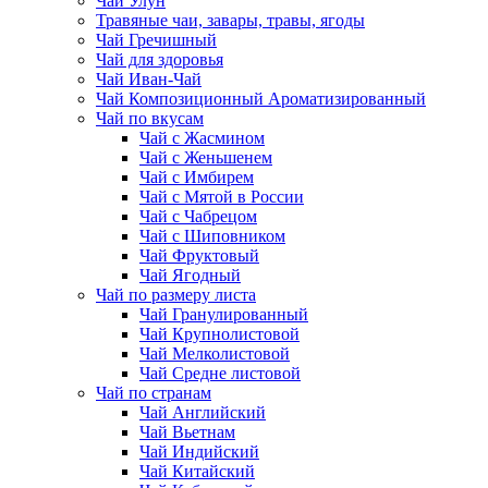
Чай Улун
Травяные чаи, завары, травы, ягоды
Чай Гречишный
Чай для здоровья
Чай Иван-Чай
Чай Композиционный Ароматизированный
Чай по вкусам
Чай с Жасмином
Чай с Женьшенем
Чай с Имбирем
Чай с Мятой в России
Чай с Чабрецом
Чай с Шиповником
Чай Фруктовый
Чай Ягодный
Чай по размеру листа
Чай Гранулированный
Чай Крупнолистовой
Чай Мелколистовой
Чай Средне листовой
Чай по странам
Чай Английский
Чай Вьетнам
Чай Индийский
Чай Китайский