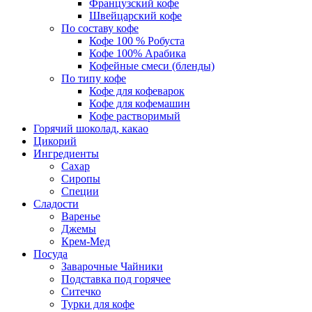
Французский кофе
Швейцарский кофе
По составу кофе
Кофе 100 % Робуста
Кофе 100% Арабика
Кофейные смеси (бленды)
По типу кофе
Кофе для кофеварок
Кофе для кофемашин
Кофе растворимый
Горячий шоколад, какао
Цикорий
Ингредиенты
Сахар
Сиропы
Специи
Сладости
Варенье
Джемы
Крем-Мед
Посуда
Заварочные Чайники
Подставка под горячее
Ситечко
Турки для кофе