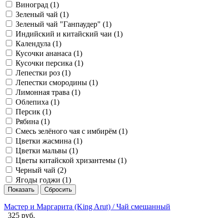
Виноград (
1
)
Зеленый чай (
1
)
Зеленый чай "Ганпаудер" (
1
)
Индийский и китайский чаи (
1
)
Календула (
1
)
Кусочки ананаса (
1
)
Кусочки персика (
1
)
Лепестки роз (
1
)
Лепестки смородины (
1
)
Лимонная трава (
1
)
Облепиха (
1
)
Персик (
1
)
Рябина (
1
)
Смесь зелёного чая с имбирём (
1
)
Цветки жасмина (
1
)
Цветки мальвы (
1
)
Цветы китайской хризантемы (
1
)
Черный чай (
2
)
Ягоды годжи (
1
)
Мастер и Маргарита (King Arut) / Чай смешанный
325 руб.