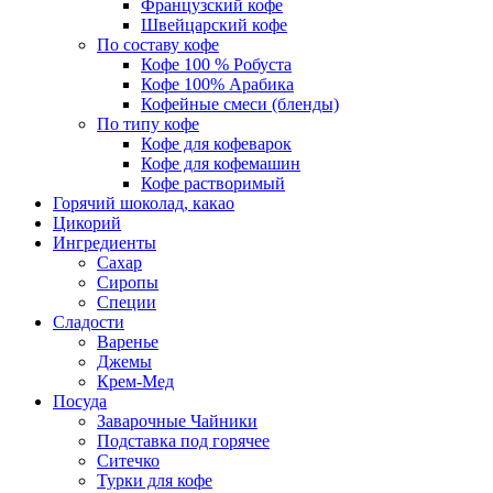
Французский кофе
Швейцарский кофе
По составу кофе
Кофе 100 % Робуста
Кофе 100% Арабика
Кофейные смеси (бленды)
По типу кофе
Кофе для кофеварок
Кофе для кофемашин
Кофе растворимый
Горячий шоколад, какао
Цикорий
Ингредиенты
Сахар
Сиропы
Специи
Сладости
Варенье
Джемы
Крем-Мед
Посуда
Заварочные Чайники
Подставка под горячее
Ситечко
Турки для кофе