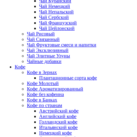
Чай Кубанский
Чай Немецкий
Чай Непальский
Чай Сербский
Чай Французский
Чай Цейлонский
Чай Рисовый
Чай Связанный
Чай Фруктовые смеси и напитки
Чай Эксклюзивный
Чай Элитные Улуны
Чайные добавки
Кофе
Кофе в Зернах
Плантационные сорта кофе
Кофе Молотый
Кофе Ароматизированный
Кофе без кофеина
Кофе в Банках
Кофе по странам
Австрийский кофе
Английский кофе
Голландский кофе
Итальянский кофе
Немецкий кофе