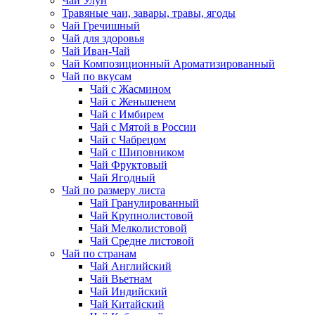
Чай Улун
Травяные чаи, завары, травы, ягоды
Чай Гречишный
Чай для здоровья
Чай Иван-Чай
Чай Композиционный Ароматизированный
Чай по вкусам
Чай с Жасмином
Чай с Женьшенем
Чай с Имбирем
Чай с Мятой в России
Чай с Чабрецом
Чай с Шиповником
Чай Фруктовый
Чай Ягодный
Чай по размеру листа
Чай Гранулированный
Чай Крупнолистовой
Чай Мелколистовой
Чай Средне листовой
Чай по странам
Чай Английский
Чай Вьетнам
Чай Индийский
Чай Китайский