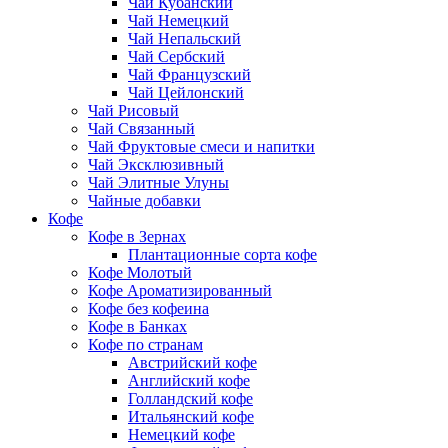
Чай Кубанский
Чай Немецкий
Чай Непальский
Чай Сербский
Чай Французский
Чай Цейлонский
Чай Рисовый
Чай Связанный
Чай Фруктовые смеси и напитки
Чай Эксклюзивный
Чай Элитные Улуны
Чайные добавки
Кофе
Кофе в Зернах
Плантационные сорта кофе
Кофе Молотый
Кофе Ароматизированный
Кофе без кофеина
Кофе в Банках
Кофе по странам
Австрийский кофе
Английский кофе
Голландский кофе
Итальянский кофе
Немецкий кофе