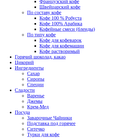
Французский кофе
Швейцарский кофе
По составу кофе
Кофе 100 % Робуста
Кофе 100% Арабика
Кофейные смеси (бленды)
По типу кофе
Кофе для кофеварок
Кофе для кофемашин
Кофе растворимый
Горячий шоколад, какао
Цикорий
Ингредиенты
Сахар
Сиропы
Специи
Сладости
Варенье
Джемы
Крем-Мед
Посуда
Заварочные Чайники
Подставка под горячее
Ситечко
Турки для кофе