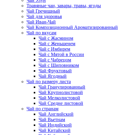
Чай Улун
Травяные чаи, завары, травы, ягоды
Чай Гречишный
Чай для здоровья
Чай Иван-Чай
Чай Композиционный Ароматизированный
Чай по вкусам
Чай с Жасмином
Чай с Женьшенем
Чай с Имбирем
Чай с Мятой в России
Чай с Чабрецом
Чай с Шиповником
Чай Фруктовый
Чай Ягодный
Чай по размеру листа
Чай Гранулированный
Чай Крупнолистовой
Чай Мелколистовой
Чай Средне листовой
Чай по странам
Чай Английский
Чай Вьетнам
Чай Индийский
Чай Китайский