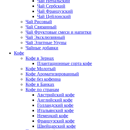
Чай Непальский
Чай Сербский
Чай Французский
Чай Цейлонский
Чай Рисовый
Чай Связанный
Чай Фруктовые смеси и напитки
Чай Эксклюзивный
Чай Элитные Улуны
Чайные добавки
Кофе
Кофе в Зернах
Плантационные сорта кофе
Кофе Молотый
Кофе Ароматизированный
Кофе без кофеина
Кофе в Банках
Кофе по странам
Австрийский кофе
Английский кофе
Голландский кофе
Итальянский кофе
Немецкий кофе
Французский кофе
Швейцарский кофе