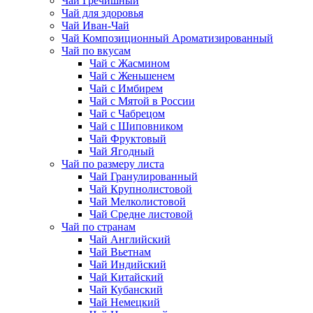
Чай Гречишный
Чай для здоровья
Чай Иван-Чай
Чай Композиционный Ароматизированный
Чай по вкусам
Чай с Жасмином
Чай с Женьшенем
Чай с Имбирем
Чай с Мятой в России
Чай с Чабрецом
Чай с Шиповником
Чай Фруктовый
Чай Ягодный
Чай по размеру листа
Чай Гранулированный
Чай Крупнолистовой
Чай Мелколистовой
Чай Средне листовой
Чай по странам
Чай Английский
Чай Вьетнам
Чай Индийский
Чай Китайский
Чай Кубанский
Чай Немецкий