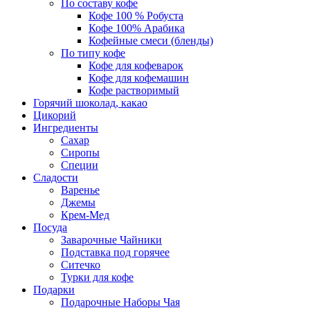
По составу кофе
Кофе 100 % Робуста
Кофе 100% Арабика
Кофейные смеси (бленды)
По типу кофе
Кофе для кофеварок
Кофе для кофемашин
Кофе растворимый
Горячий шоколад, какао
Цикорий
Ингредиенты
Сахар
Сиропы
Специи
Сладости
Варенье
Джемы
Крем-Мед
Посуда
Заварочные Чайники
Подставка под горячее
Ситечко
Турки для кофе
Подарки
Подарочные Наборы Чая