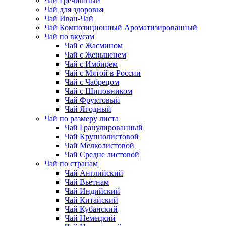
Чай Гречишный
Чай для здоровья
Чай Иван-Чай
Чай Композиционный Ароматизированный
Чай по вкусам
Чай с Жасмином
Чай с Женьшенем
Чай с Имбирем
Чай с Мятой в России
Чай с Чабрецом
Чай с Шиповником
Чай Фруктовый
Чай Ягодный
Чай по размеру листа
Чай Гранулированный
Чай Крупнолистовой
Чай Мелколистовой
Чай Средне листовой
Чай по странам
Чай Английский
Чай Вьетнам
Чай Индийский
Чай Китайский
Чай Кубанский
Чай Немецкий