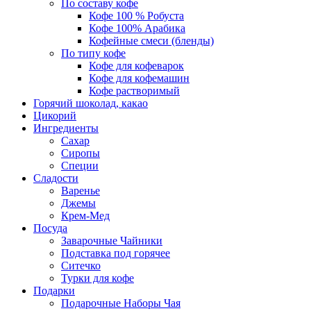
По составу кофе
Кофе 100 % Робуста
Кофе 100% Арабика
Кофейные смеси (бленды)
По типу кофе
Кофе для кофеварок
Кофе для кофемашин
Кофе растворимый
Горячий шоколад, какао
Цикорий
Ингредиенты
Сахар
Сиропы
Специи
Сладости
Варенье
Джемы
Крем-Мед
Посуда
Заварочные Чайники
Подставка под горячее
Ситечко
Турки для кофе
Подарки
Подарочные Наборы Чая