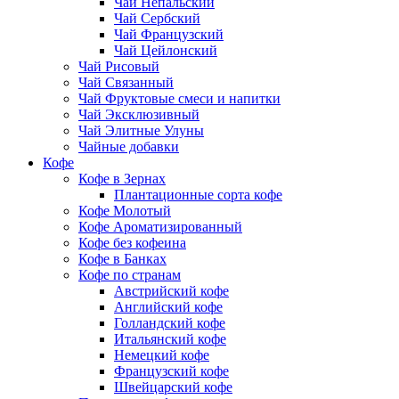
Чай Непальский
Чай Сербский
Чай Французский
Чай Цейлонский
Чай Рисовый
Чай Связанный
Чай Фруктовые смеси и напитки
Чай Эксклюзивный
Чай Элитные Улуны
Чайные добавки
Кофе
Кофе в Зернах
Плантационные сорта кофе
Кофе Молотый
Кофе Ароматизированный
Кофе без кофеина
Кофе в Банках
Кофе по странам
Австрийский кофе
Английский кофе
Голландский кофе
Итальянский кофе
Немецкий кофе
Французский кофе
Швейцарский кофе